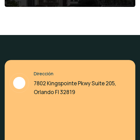
Dirección
7802 Kingspointe Pkwy Suite 205,
Orlando Fl 32819