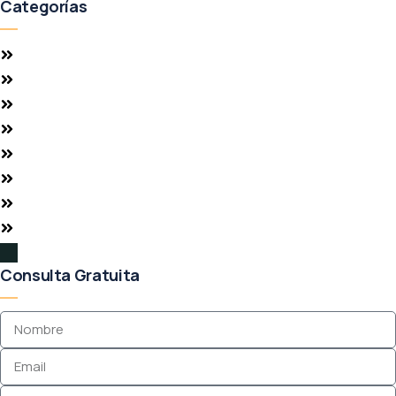
Categorías
Guía para extranjeros
Historias de éxito
Inversión Inmobiliaria
Mercado y tendencias
Alquiler inmomibiliario
Servicios FHG Realty
Turismo y Estilo de Vida
Vivir en Florida
Consulta Gratuita