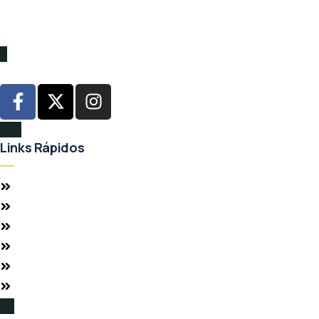
encantará vivir y donde se sentirán más conectados a las
experiencias que han estado buscando.
Síguenos
Links Rápidos
Inicio
Quiénes Somos
Propiedades
Servicios Integrales
Blog
Contacto