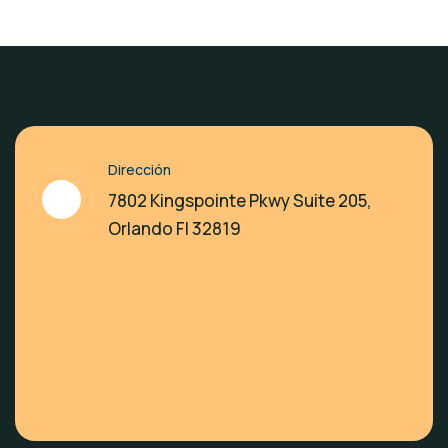
Dirección
7802 Kingspointe Pkwy Suite 205,
Orlando Fl 32819