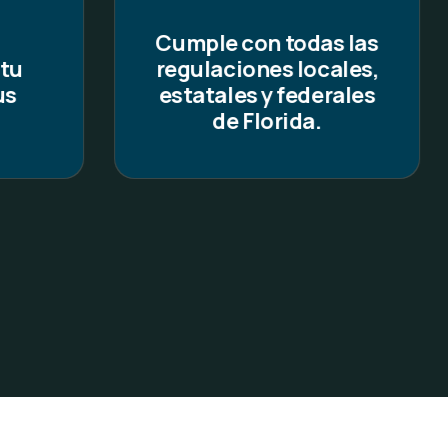
s las
Aumenta tu
cales,
credibilidad ante
erales
instituciones
financieras y
potenciales
inquilinos o
compradores.