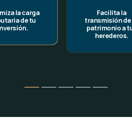
Facilita la
Cumple con toda
nsmisión de tu
regulaciones lo
trimonio a tus
estatales y fed
herederos.
de Florida.