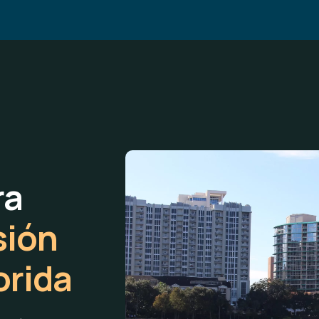
ra
sión
orida