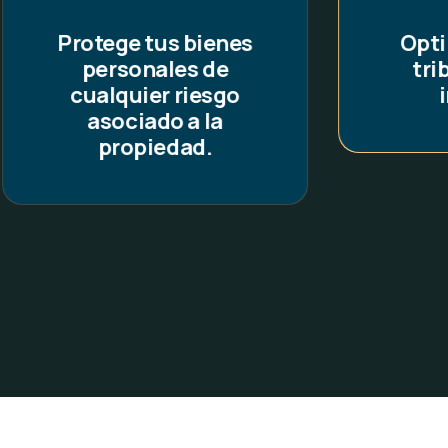
Optimiza la carga
tributaria de tu
tra
inversión.
pa