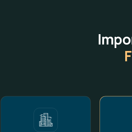
Impo
F