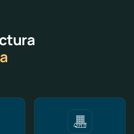
ctura
da