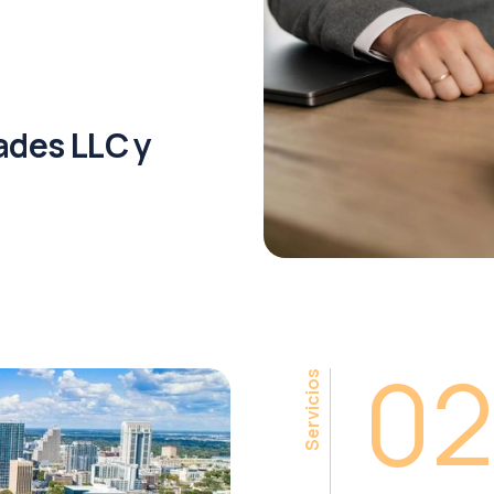
ades LLC y
02
Servicios