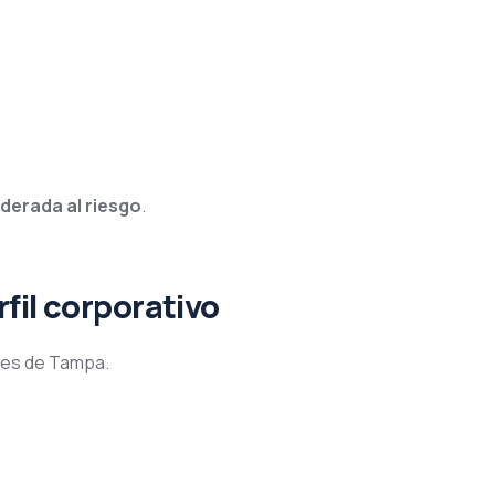
derada al riesgo
.
fil corporativo
ales de Tampa.