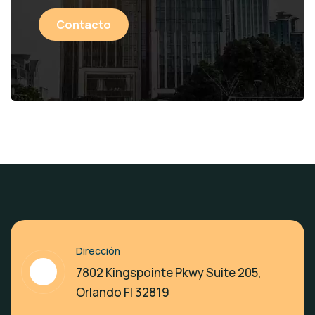
Contacto
Dirección
7802 Kingspointe Pkwy Suite 205,
Orlando Fl 32819