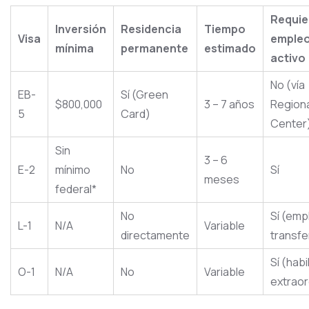
Requie
Inversión
Residencia
Tiempo
Visa
emple
mínima
permanente
estimado
activo
No (vía
EB-
Sí (Green
$800,000
3 – 7 años
Regiona
5
Card)
Center
Sin
3 – 6
E-2
mínimo
No
Sí
meses
federal*
No
Sí (emp
L-1
N/A
Variable
directamente
transfe
Sí (habi
O-1
N/A
No
Variable
extraor