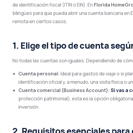
de identificación fiscal (ITIN o EIN)
. En
Florida HomeGro
bilingües para que pueda abrir una cuenta bancaria en 
remota en ciertos casos
.
1. Elige el tipo de cuenta segú
No todas las cuentas son iguales. Dependiendo de cómo
Cuenta personal:
Ideal para gastos de viaje o si pl
identificación oficial y, a menudo, una visita física o u
Cuenta comercial (Business Account):
Si vas a 
protección patrimonial), esta es la opción obligatori
inversión.
2. Requisitos esenciales para