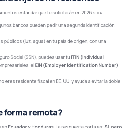
umentos estándar que te solicitarán en 2026 son:
 Algunos bancos pueden pedir una segunda identificación
s públicos (luz, agua) en tu país de origen, con una
eguro Social (SSN), puedes usar tu
ITIN (Individual
empresariales, el
EIN (Employer Identification Number)
 eres residente fiscal en EE. UU. y ayuda a evitar la doble
de forma remota?
s en
Ecuador y Honduras
. La respuesta corta es:
Sí, pero