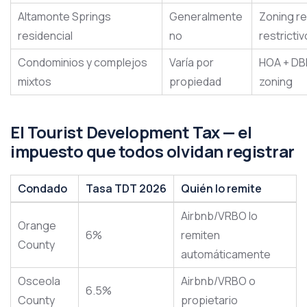
Altamonte Springs
Generalmente
Zoning re
residencial
no
restrictiv
Condominios y complejos
Varía por
HOA + DBP
mixtos
propiedad
zoning
El Tourist Development Tax — el
impuesto que todos olvidan registrar
Condado
Tasa TDT 2026
Quién lo remite
Airbnb/VRBO lo
Orange
6%
remiten
County
automáticamente
Osceola
Airbnb/VRBO o
6.5%
County
propietario