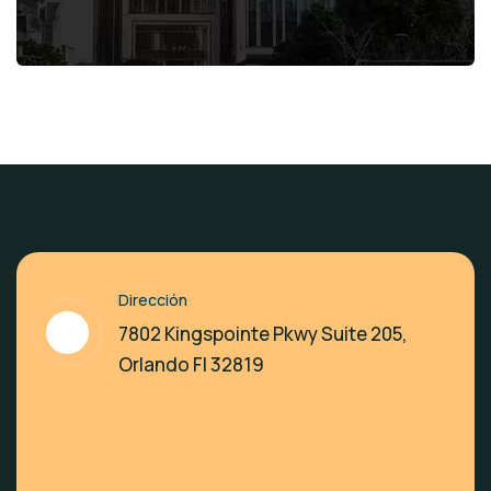
Dirección
7802 Kingspointe Pkwy Suite 205,
Orlando Fl 32819