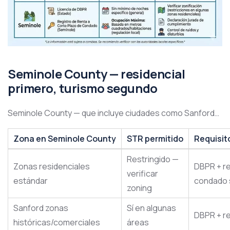
Seminole County — residencial
primero, turismo segundo
Seminole County — que incluye ciudades como Sanford…
Zona en Seminole County
STR permitido
Requisit
Restringido —
Zonas residenciales
DBPR + re
verificar
estándar
condado s
zoning
Sanford zonas
Sí en algunas
DBPR + re
históricas/comerciales
áreas