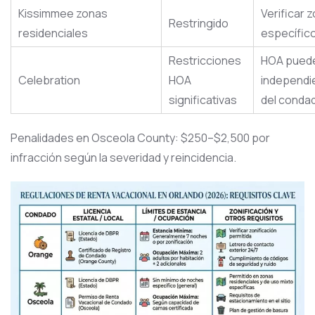
Kissimmee zonas
Verificar 
Restringido
residenciales
específic
Restricciones
HOA puede
Celebration
HOA
independ
significativas
del conda
Penalidades en Osceola County: $250–$2,500 por
infracción según la severidad y reincidencia.