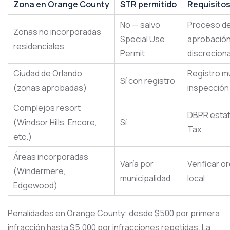
Zona en Orange County
STR permitido
Requisitos
No — salvo
Proceso d
Zonas no incorporadas
Special Use
aprobació
residenciales
Permit
discreciona
Ciudad de Orlando
Registro mu
Sí con registro
(zonas aprobadas)
inspección
Complejos resort
DBPR estata
(Windsor Hills, Encore,
Sí
Tax
etc.)
Áreas incorporadas
Varía por
Verificar 
(Windermere,
municipalidad
local
Edgewood)
Penalidades en Orange County: desde $500 por primera
infracción hasta $5,000 por infracciones repetidas. La