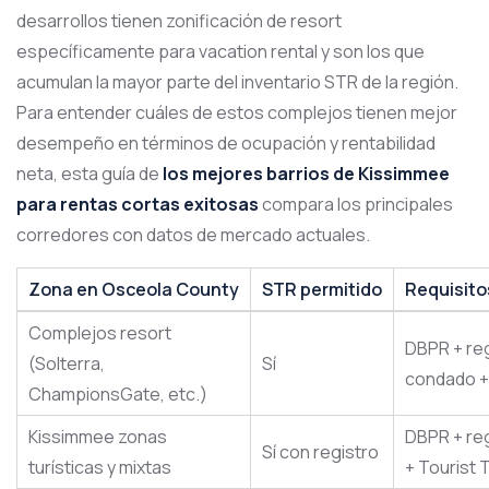
desarrollos tienen zonificación de resort
específicamente para vacation rental y son los que
acumulan la mayor parte del inventario STR de la región.
Para entender cuáles de estos complejos tienen mejor
desempeño en términos de ocupación y rentabilidad
neta, esta guía de
los mejores barrios de Kissimmee
para rentas cortas exitosas
compara los principales
corredores con datos de mercado actuales.
Zona en Osceola County
STR permitido
Requisito
Complejos resort
DBPR + re
(Solterra,
Sí
condado +
ChampionsGate, etc.)
Kissimmee zonas
DBPR + reg
Sí con registro
turísticas y mixtas
+ Tourist 