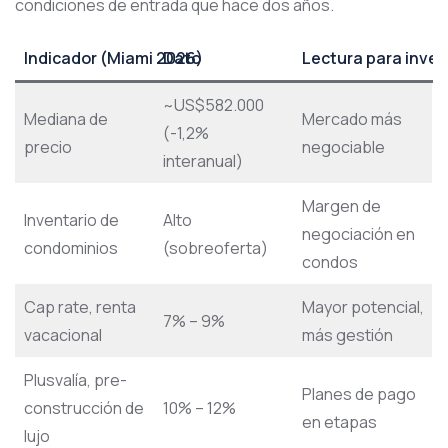
condiciones de entrada que hace dos años.
Indicador (Miami 2026)
Dato
Lectura para invert
~US$582.000
Mediana de
Mercado más
(-1,2%
precio
negociable
interanual)
Margen de
Inventario de
Alto
negociación en
condominios
(sobreoferta)
condos
Cap rate, renta
Mayor potencial,
7% – 9%
vacacional
más gestión
Plusvalía, pre-
Planes de pago
construcción de
10% – 12%
en etapas
lujo